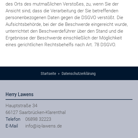
des Orts des mutmaßlichen Verstoßes, zu, wenn Sie der
Ansicht sind, dass die Verarbeitung der Sie betreffenden
personenbezogenen Daten gegen die DSGVO verstößt. Die
Aufsichtsbehörde, bei der die Beschwerde eingereicht wurde,
unterrichtet den Beschwerdeführer über den Stand und die
Ergebnisse der Beschwerde einschließlich der Möglichkeit
eines gerichtlichen Rechtsbehelfs nach Art. 78 DSGVO.
Startseite
Datenschutzerklärung
Herry Lawens
Hauptstraße 34
66127
Saarbrücken-Klarenthal
Telefon
06898 32223
E-Mail
info@iq-lawens.de