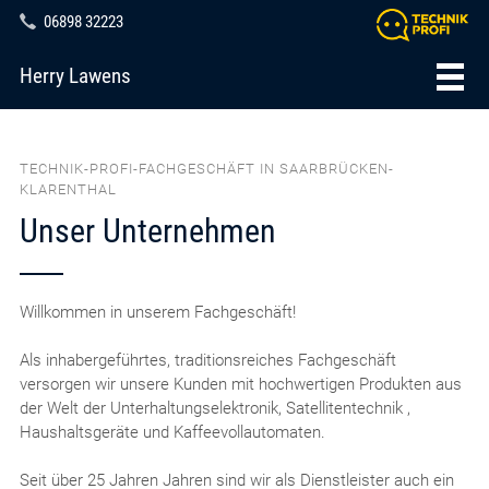
06898 32223
Herry Lawens
TECHNIK-PROFI-FACHGESCHÄFT IN SAARBRÜCKEN-
KLARENTHAL
Unser Unternehmen
Willkommen in unserem Fachgeschäft!
Als inhabergeführtes, traditionsreiches Fachgeschäft
versorgen wir unsere Kunden mit hochwertigen Produkten aus
der Welt der Unterhaltungselektronik, Satellitentechnik ,
Haushaltsgeräte und Kaffeevollautomaten.
Seit über 25 Jahren Jahren sind wir als Dienstleister auch ein