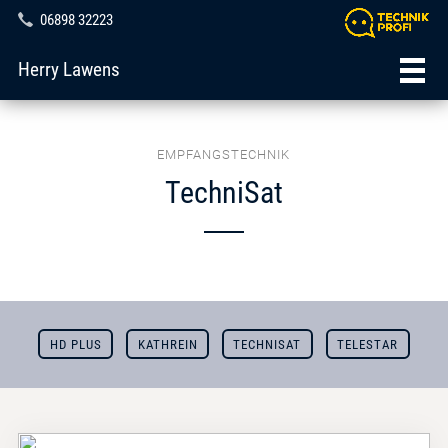
06898 32223
Herry Lawens
EMPFANGSTECHNIK
TechniSat
HD PLUS
KATHREIN
TECHNISAT
TELESTAR