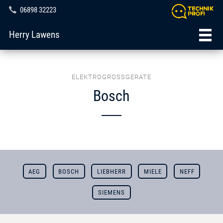
06898 32223
Herry Lawens
ELEKTROGROSSGERÄTE
Bosch
AEG
BOSCH
LIEBHERR
MIELE
NEFF
SIEMENS