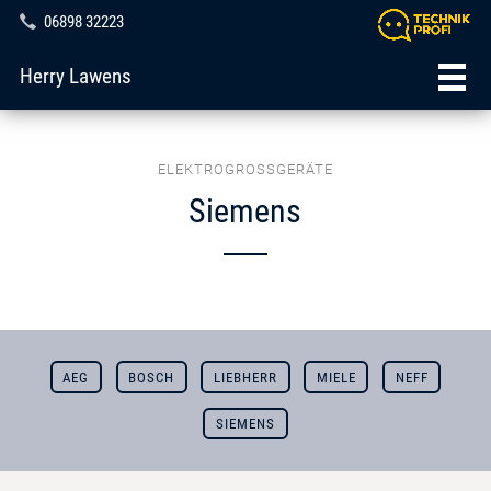
06898 32223
Herry Lawens
ELEKTROGROSSGERÄTE
Siemens
AEG
BOSCH
LIEBHERR
MIELE
NEFF
SIEMENS