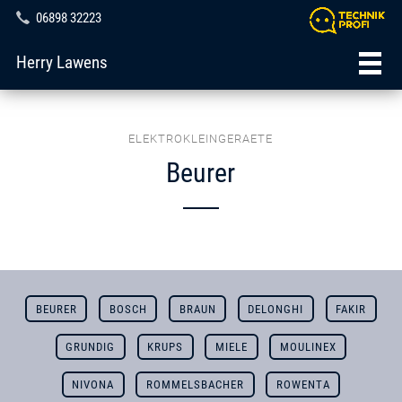
06898 32223
Herry Lawens
ELEKTROKLEINGERAETE
Beurer
BEURER
BOSCH
BRAUN
DELONGHI
FAKIR
GRUNDIG
KRUPS
MIELE
MOULINEX
NIVONA
ROMMELSBACHER
ROWENTA