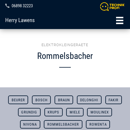
06898 32223
Herry Lawens
ELEKTROKLEINGERAETE
Rommelsbacher
BEURER
BOSCH
BRAUN
DELONGHI
FAKIR
GRUNDIG
KRUPS
MIELE
MOULINEX
NIVONA
ROMMELSBACHER
ROWENTA