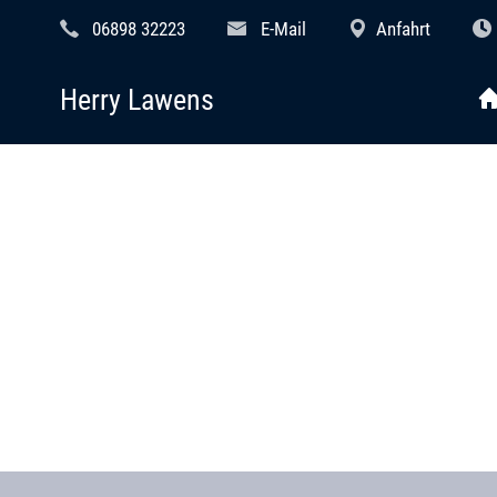
06898 32223
E-Mail
Anfahrt
Herry Lawens