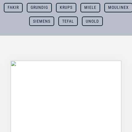
FAKIR
GRUNDIG
KRUPS
MIELE
MOULINEX
SIEMENS
TEFAL
UNOLD