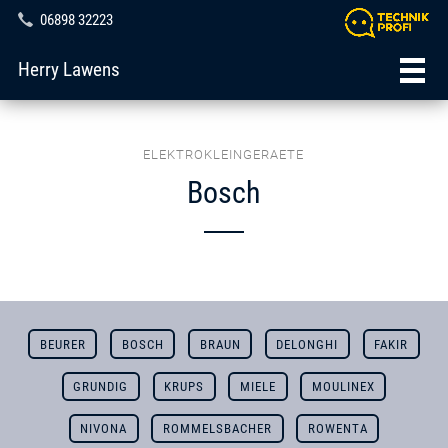
06898 32223
Herry Lawens
ELEKTROKLEINGERAETE
Bosch
BEURER
BOSCH
BRAUN
DELONGHI
FAKIR
GRUNDIG
KRUPS
MIELE
MOULINEX
NIVONA
ROMMELSBACHER
ROWENTA